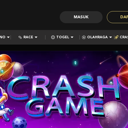
MASUK
DA
INO
RACE
TOGEL
OLAHRAGA
CRA