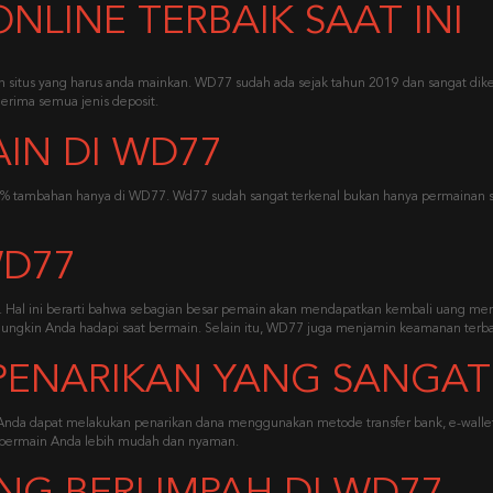
NLINE TERBAIK SAAT INI
h situs yang harus anda mainkan. WD77 sudah ada sejak tahun 2019 dan sangat dikena
rima semua jenis deposit.
IN DI WD77
10% tambahan hanya di
WD77. Wd77 sudah sangat terkenal bukan hanya permainan slo
WD77
ran. Hal ini berarti bahwa sebagian besar pemain akan mendapatkan kembali uang 
gkin Anda hadapi saat bermain. Selain itu, WD77 juga menjamin keamanan terba
 PENARIKAN YANG SANGAT
 Anda dapat melakukan penarikan dana menggunakan metode transfer bank, e-wall
n bermain Anda lebih mudah dan nyaman.