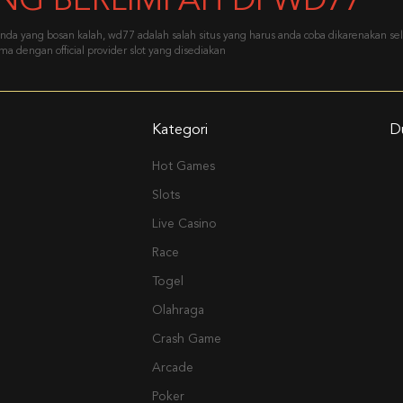
G BERLIMPAH DI WD77
da yang bosan kalah, wd77 adalah salah situs yang harus anda coba dikarenakan sel
dengan official provider slot yang disediakan
Kategori
D
Hot Games
Slots
Live Casino
Race
Togel
Olahraga
Crash Game
Arcade
Poker