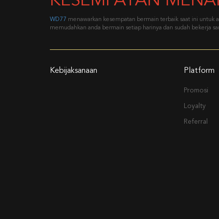
KESEMPATAN MENAN
WD77
menawarkan kesempatan bermain terbaik saat ini untuk an
memudahkan anda bermain setiap harinya dan sudah bekerja sama 
Kebijaksanaan
Platform
Promosi
Loyalty
Referral