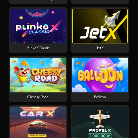
PlinkoXClassic
JetX
Cheesy Road
Balloon