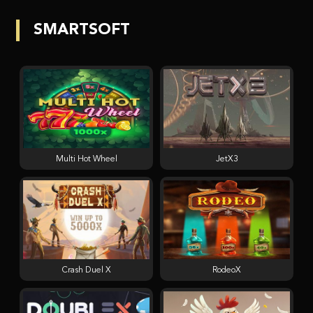
SMARTSOFT
Multi Hot Wheel
JetX3
Crash Duel X
RodeoX