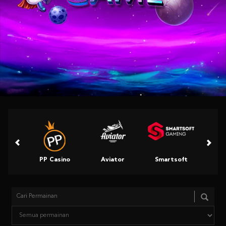
PP Casino
Aviator
Smartsoft
Micr