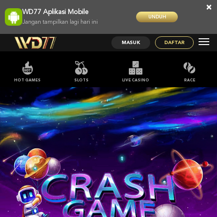
×
WD77 Aplikasi Mobile
UNDUH
Jangan tampilkan lagi hari ini
MASUK
DAFTAR
HOT GAMES
SLOTS
LIVE CASINO
RACE