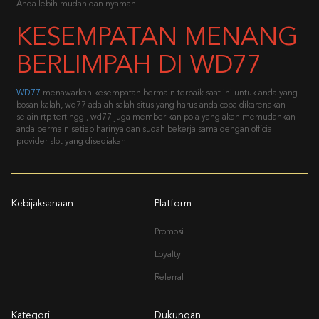
Anda lebih mudah dan nyaman.
KESEMPATAN MENANG
BERLIMPAH DI WD77
WD77
menawarkan kesempatan bermain terbaik saat ini untuk anda yang
bosan kalah, wd77 adalah salah situs yang harus anda coba dikarenakan
selain rtp tertinggi, wd77 juga memberikan pola yang akan memudahkan
anda bermain setiap harinya dan sudah bekerja sama dengan official
provider slot yang disediakan
Kebijaksanaan
Platform
Promosi
Loyalty
Referral
Kategori
Dukungan