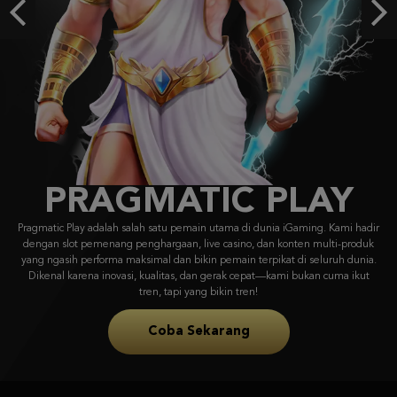
Previous
Ne
FA
Fat Panda adalah slot brand
Dirancang buat nyita p
ketebak. Dengan energi ya
menang besar—Fat Panda b