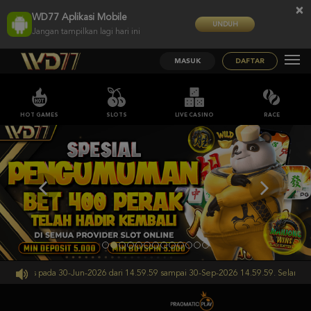
×
WD77 Aplikasi Mobile
UNDUH
Jangan tampilkan lagi hari ini
MASUK
DAFTAR
HOT GAMES
SLOTS
LIVE CASINO
RACE
l Sports pada 30-Jun-2026 dari 14.59.59 sampai 30-Sep-2026 14.59.59. Selama wakt