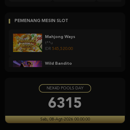
PEMENANG MESIN SLOT
Mahjong Ways
t**u
IDR
545,520.00
Wild Bandito
lut****2
IDR
434,200.00
NEX4D POOLS DAY
6315
Sab, 08-Agt-2026 00.00.00