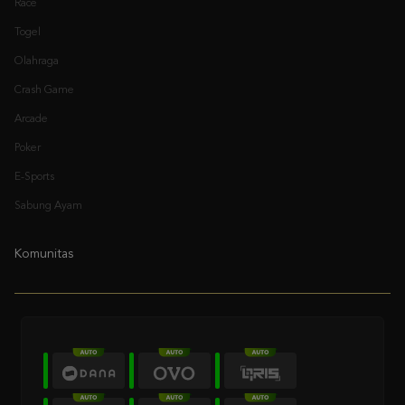
Togel
Olahraga
Crash Game
Arcade
Poker
E-Sports
Sabung Ayam
Komunitas