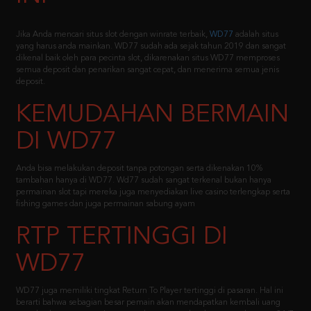
Jika Anda mencari situs slot dengan winrate terbaik,
WD77
adalah situs
yang harus anda mainkan. WD77 sudah ada sejak tahun 2019 dan sangat
dikenal baik oleh para pecinta slot, dikarenakan situs WD77 memproses
semua deposit dan penarikan sangat cepat, dan menerima semua jenis
deposit.
KEMUDAHAN BERMAIN
DI WD77
Anda bisa melakukan deposit tanpa potongan serta dikenakan 10%
tambahan hanya di
WD77. Wd77 sudah sangat terkenal bukan hanya
permainan slot tapi mereka juga menyediakan live casino terlengkap serta
fishing games dan juga permainan sabung ayam
RTP TERTINGGI DI
WD77
WD77 juga memiliki tingkat Return To Player tertinggi di pasaran. Hal ini
berarti bahwa sebagian besar pemain akan mendapatkan kembali uang
mereka dengan cepat. Juga, mereka menawarkan layanan pelanggan 24/7