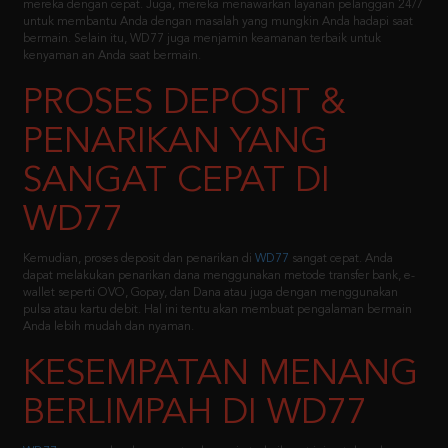
untuk membantu Anda dengan masalah yang mungkin Anda hadapi saat
bermain. Selain itu, WD77 juga menjamin keamanan terbaik untuk
kenyaman an Anda saat bermain.
PROSES DEPOSIT &
PENARIKAN YANG
SANGAT CEPAT DI
WD77
Kemudian, proses deposit dan penarikan di
WD77
sangat cepat. Anda
dapat melakukan penarikan dana menggunakan metode transfer bank, e-
wallet seperti OVO, Gopay, dan Dana atau juga dengan menggunakan
pulsa atau kartu debit. Hal ini tentu akan membuat pengalaman bermain
Anda lebih mudah dan nyaman.
KESEMPATAN MENANG
BERLIMPAH DI WD77
WD77
menawarkan kesempatan bermain terbaik saat ini untuk anda yang