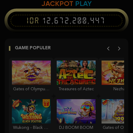
JACKPOT
PLAY
IDR
12,672,203,559
GAME POPULER
Gates of Olympus POP
Treasures of Aztec
Nezha 2
Wukong - Black Scatter
DJ BOOM BOOM