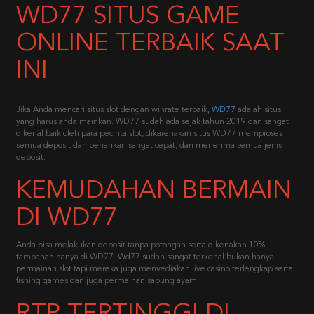
WD77 SITUS GAME
ONLINE TERBAIK SAAT
INI
Jika Anda mencari situs slot dengan winrate terbaik,
WD77
adalah situs
yang harus anda mainkan. WD77 sudah ada sejak tahun 2019 dan sangat
dikenal baik oleh para pecinta slot, dikarenakan situs WD77 memproses
semua deposit dan penarikan sangat cepat, dan menerima semua jenis
deposit.
KEMUDAHAN BERMAIN
DI WD77
Anda bisa melakukan deposit tanpa potongan serta dikenakan 10%
tambahan hanya di
WD77. Wd77 sudah sangat terkenal bukan hanya
permainan slot tapi mereka juga menyediakan live casino terlengkap serta
fishing games dan juga permainan sabung ayam