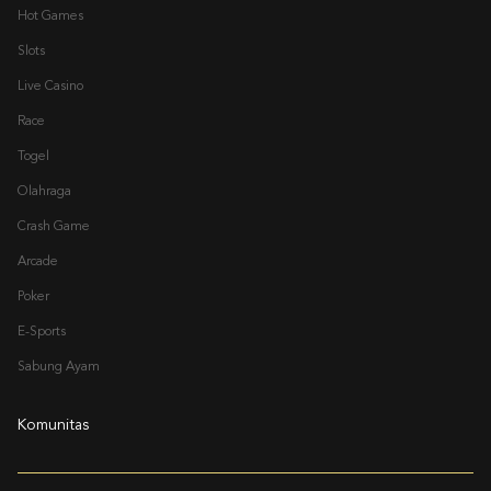
Hot Games
Slots
Live Casino
Race
Togel
Olahraga
Crash Game
Arcade
Poker
E-Sports
Sabung Ayam
Komunitas