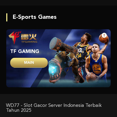
E-Sports Games
TF GAMING
MAIN
WD77 - Slot Gacor Server Indonesia Terbaik
Tahun 2025