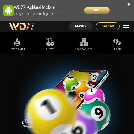
×
WD77 Aplikasi Mobile
UNDUH
Jangan tampilkan lagi hari ini
MASUK
DAFTAR
HOT GAMES
SLOTS
LIVE CASINO
RACE