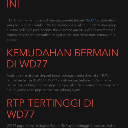
INI
Jika Anda mencari situs slot dengan winrate terbaik,
WD77
adalah situs
yang harus anda mainkan. WD77 sudah ada sejak tahun 2019 dan sangat
dikenal baik oleh para pecinta slot, dikarenakan situs WD77 memproses
semua deposit dan penarikan sangat cepat, dan menerima semua jenis
deposit.
KEMUDAHAN BERMAIN
DI WD77
Anda bisa melakukan deposit tanpa potongan serta dikenakan 10%
tambahan hanya di
WD77. Wd77 sudah sangat terkenal bukan hanya
permainan slot tapi mereka juga menyediakan live casino terlengkap serta
fishing games dan juga permainan sabung ayam
RTP TERTINGGI DI
WD77
WD77 juga memiliki tingkat Return To Player tertinggi di pasaran. Hal ini