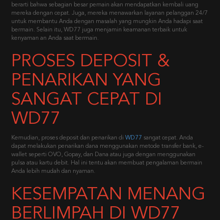
berarti bahwa sebagian besar pemain akan mendapatkan kembali uang
mereka dengan cepat. Juga, mereka menawarkan layanan pelanggan 24/7
untuk membantu Anda dengan masalah yang mungkin Anda hadapi saat
bermain. Selain itu, WD77 juga menjamin keamanan terbaik untuk
kenyaman an Anda saat bermain.
PROSES DEPOSIT &
PENARIKAN YANG
SANGAT CEPAT DI
WD77
Kemudian, proses deposit dan penarikan di
WD77
sangat cepat. Anda
dapat melakukan penarikan dana menggunakan metode transfer bank, e-
wallet seperti OVO, Gopay, dan Dana atau juga dengan menggunakan
pulsa atau kartu debit. Hal ini tentu akan membuat pengalaman bermain
Anda lebih mudah dan nyaman.
KESEMPATAN MENANG
BERLIMPAH DI WD77